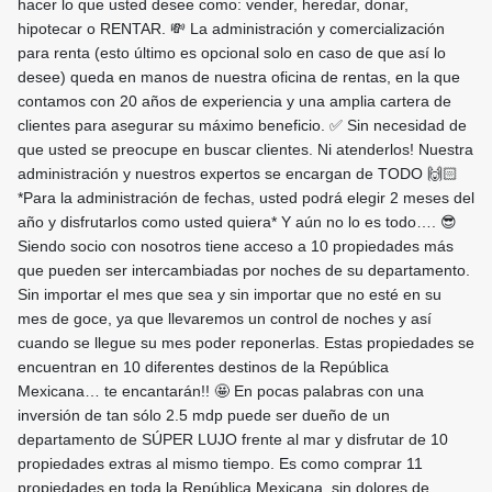
hacer lo que usted desee como: vender, heredar, donar,
hipotecar o RENTAR. 💸 La administración y comercialización
para renta (esto último es opcional solo en caso de que así lo
desee) queda en manos de nuestra oficina de rentas, en la que
contamos con 20 años de experiencia y una amplia cartera de
clientes para asegurar su máximo beneficio. ✅ Sin necesidad de
que usted se preocupe en buscar clientes. Ni atenderlos! Nuestra
administración y nuestros expertos se encargan de TODO 🙌🏻
*Para la administración de fechas, usted podrá elegir 2 meses del
año y disfrutarlos como usted quiera* Y aún no lo es todo…. 😎
Siendo socio con nosotros tiene acceso a 10 propiedades más
que pueden ser intercambiadas por noches de su departamento.
Sin importar el mes que sea y sin importar que no esté en su
mes de goce, ya que llevaremos un control de noches y así
cuando se llegue su mes poder reponerlas. Estas propiedades se
encuentran en 10 diferentes destinos de la República
Mexicana… te encantarán!! 🤩 En pocas palabras con una
inversión de tan sólo 2.5 mdp puede ser dueño de un
departamento de SÚPER LUJO frente al mar y disfrutar de 10
propiedades extras al mismo tiempo. Es como comprar 11
propiedades en toda la República Mexicana, sin dolores de