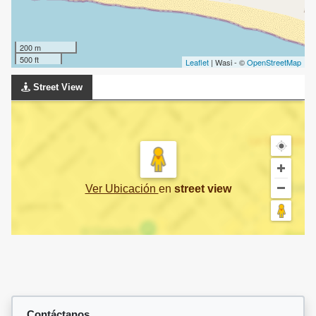
200 m
500 ft
Leaflet
| Wasi - ©
OpenStreetMap
Street View
Ver Ubicación
en
street view
Contáctanos