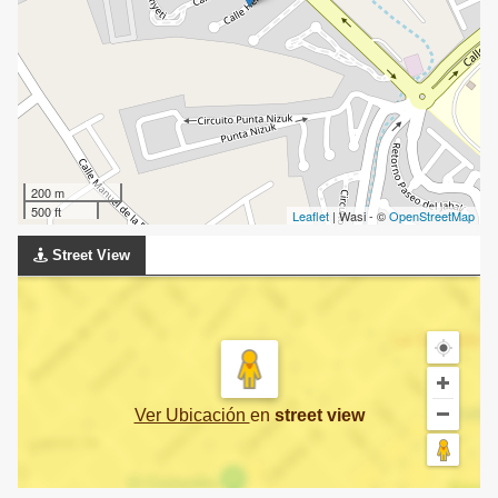
200 m
500 ft
Leaflet
| Wasi - ©
OpenStreetMap
Street View
Ver Ubicación
en
street view