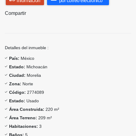
información
por correo electrónico
Compartir
Detalles del inmueble :
País:
México
Estado:
Michoacán
Ciudad:
Morelia
Zona:
Norte
Código:
2774089
Estado:
Usado
Área Construida:
220 m²
Área Terreno:
209 m²
Habitaciones:
3
Baños:
5