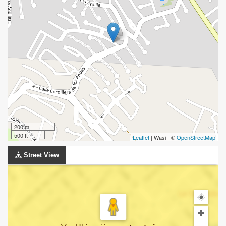
200 m
500 ft
Leaflet
| Wasi - ©
OpenStreetMap
Street View