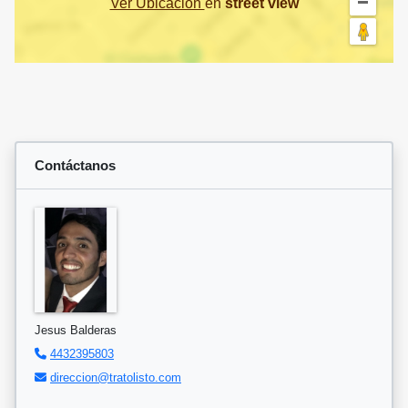
Ver Ubicación
en
street view
Contáctanos
Jesus Balderas
4432395803
direccion@tratolisto.com