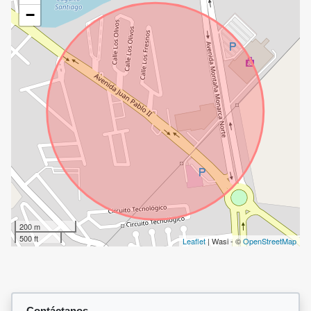
−
200 m
500 ft
Leaflet
| Wasi - ©
OpenStreetMap
Contáctanos