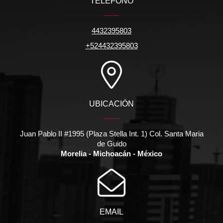
TELÉFONO
4432395803
+524432395803
UBICACIÓN
Juan Pablo II #1995 (Plaza Stella Int. 1) Col. Santa Maria
de Guido
Morelia - Michoacán - México
EMAIL