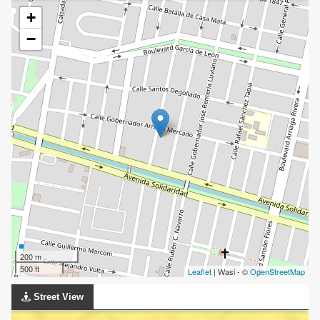
+
−
200 m
500 ft
Leaflet
| Wasi - ©
OpenStreetMap
Street View