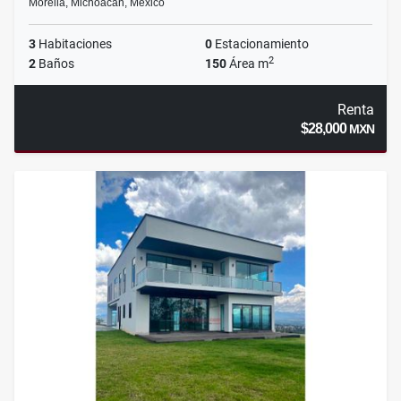
Morelia, Michoacán, México
3
Habitaciones
0
Estacionamiento
2
2
Baños
150
Área m
Renta
$28,000
MXN