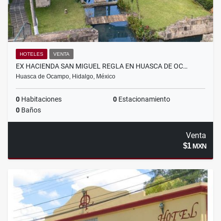
HOTELES
VENTA
EX HACIENDA SAN MIGUEL REGLA EN HUASCA DE OC…
Huasca de Ocampo, Hidalgo, México
0
Habitaciones
0
Estacionamiento
0
Baños
Venta
$1
MXN