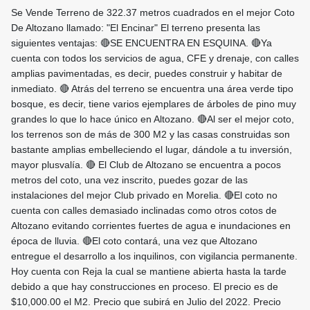
Se Vende Terreno de 322.37 metros cuadrados en el mejor Coto
De Altozano llamado: "El Encinar" El terreno presenta las
siguientes ventajas: 🔴SE ENCUENTRA EN ESQUINA. 🔴Ya
cuenta con todos los servicios de agua, CFE y drenaje, con calles
amplias pavimentadas, es decir, puedes construir y habitar de
inmediato. 🔴 Atrás del terreno se encuentra una área verde tipo
bosque, es decir, tiene varios ejemplares de árboles de pino muy
grandes lo que lo hace único en Altozano. 🔴Al ser el mejor coto,
los terrenos son de más de 300 M2 y las casas construidas son
bastante amplias embelleciendo el lugar, dándole a tu inversión,
mayor plusvalía. 🔴 El Club de Altozano se encuentra a pocos
metros del coto, una vez inscrito, puedes gozar de las
instalaciones del mejor Club privado en Morelia. 🔴El coto no
cuenta con calles demasiado inclinadas como otros cotos de
Altozano evitando corrientes fuertes de agua e inundaciones en
época de lluvia. 🔴El coto contará, una vez que Altozano
entregue el desarrollo a los inquilinos, con vigilancia permanente.
Hoy cuenta con Reja la cual se mantiene abierta hasta la tarde
debido a que hay construcciones en proceso. El precio es de
$10,000.00 el M2. Precio que subirá en Julio del 2022. Precio