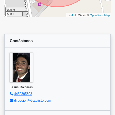
200 m
500 ft
Leaflet
| Wasi - ©
OpenStreetMap
Contáctanos
Jesus Balderas
4432395803
direccion@tratolisto.com