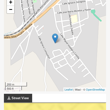
+
−
200 m
500 ft
Leaflet
| Wasi - ©
OpenStreetMap
Street View