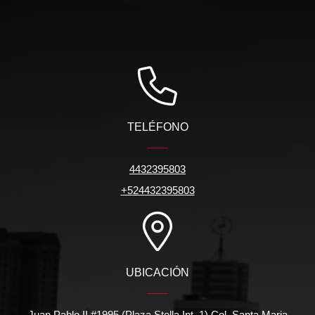
TELÉFONO
4432395803
+524432395803
UBICACIÓN
Juan Pablo II #1995 (Plaza Stella Int. 1) Col. Santa Maria