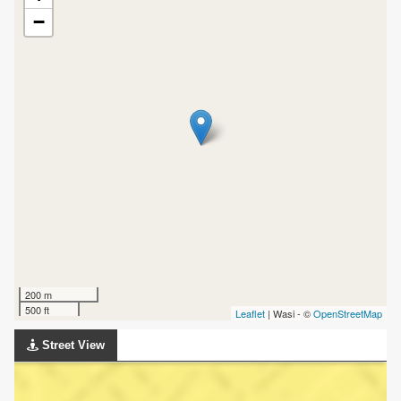
−
200 m
500 ft
Leaflet
| Wasi - ©
OpenStreetMap
Street View